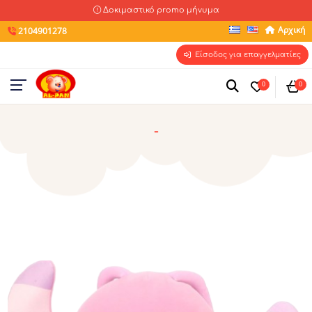
Δοκιμαστικό promo μήνυμα
Αρχική
2104901278
Είσοδος για επαγγελματίες
0
0
-