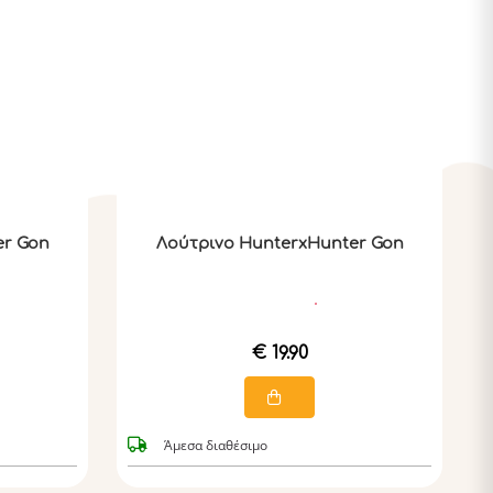
er Gon
Λούτρινο HunterxHunter Gon
€ 19.90
Άμεσα διαθέσιμο