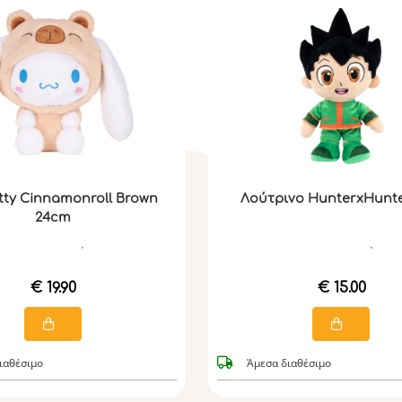
itty Cinnamonroll Brown
Λούτρινο HunterxHunt
24cm
€ 19.90
€ 15.00
ιαθέσιμο
Άμεσα διαθέσιμο