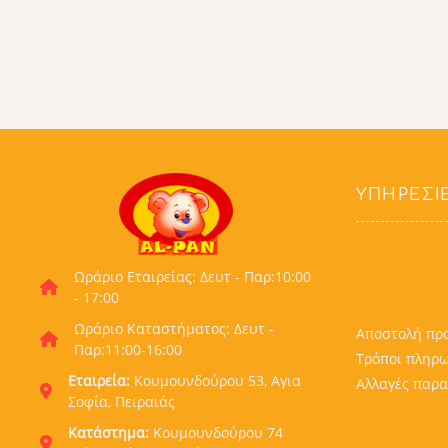
ΥΠΗΡΕΣΊ
Ωράριο Εταιρείας: Δευτ - Παρ:10:00
- 17:00
Ωράριο Καταστήματος: Δευτ -
Αποστολή πρ
Παρ:11:00-16:00
Τρόποι πληρ
Εταιρεία:
Κουμουνδούρου 53, Αγια
Αλλαγές παρα
Σοφία, Πειραιάς
Κατάστημα:
Κουμουνδούρου 74