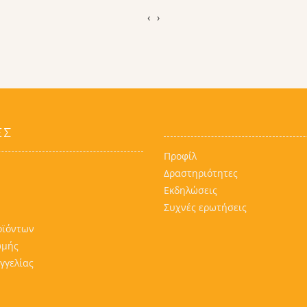
‹
›
ΕΣ
Προφίλ
Δραστηριότητες
Εκδηλώσεις
Συχνές ερωτήσεις
οϊόντων
ωμής
γγελίας