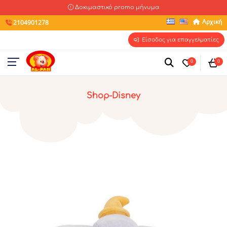
Δοκιμαστικό promo μήνυμα
Αρχική
2104901278
Είσοδος για επαγγελματίες
0
0
Shop-Disney