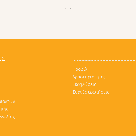
‹
›
ΕΣ
Προφίλ
Δραστηριότητες
Εκδηλώσεις
Συχνές ερωτήσεις
οϊόντων
ωμής
γγελίας