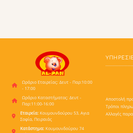
ΥΠΗΡΕΣΊ
Ωράριο Εταιρείας: Δευτ - Παρ:10:00
- 17:00
Ωράριο Καταστήματος: Δευτ -
Αποστολή πρ
Παρ:11:00-16:00
Τρόποι πληρ
Εταιρεία:
Κουμουνδούρου 53, Αγια
Αλλαγές παρα
Σοφία, Πειραιάς
Κατάστημα:
Κουμουνδούρου 74