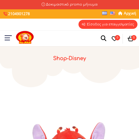
Δοκιμαστικό promo μήνυμα
Αρχική
2104901278
Είσοδος για επαγγελματίες
0
0
Shop-Disney