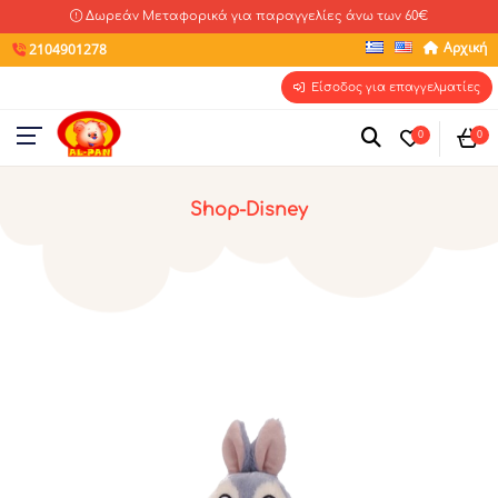
Δωρεάν Μεταφορικά για παραγγελίες άνω των 60€
Αρχική
2104901278
Είσοδος για επαγγελματίες
0
0
Shop-Disney