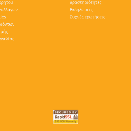
ρρήτου
Δραστηριότητες
ναλλαγών
Εκδηλώσεις
ies
Συχνές ερωτήσεις
οϊόντων
ωμής
γγελίας