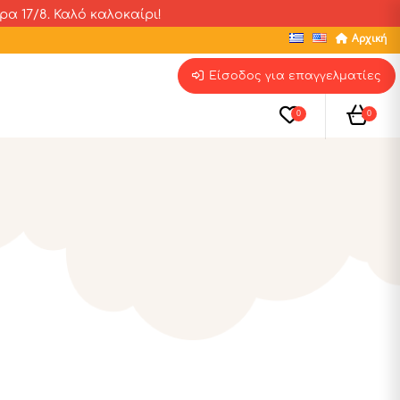
α 17/8. Καλό καλοκαίρι!
Αρχική
Είσοδος για επαγγελματίες
0
0