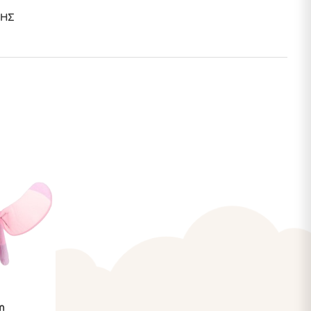
ΜΉΣ
m