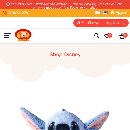
Κλειστά λόγω θερινών διακοπών! Οι παραγγελίες θα εκτελούνται
από τη Δευτέρα 17/8. Καλό καλοκαίρι!
Αρχική
2104901278
Είσοδος για επαγγελματίες
0
0
Shop-Disney