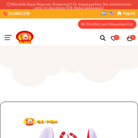
Κλειστά λόγω θερινών διακοπών! Οι παραγγελίες θα εκτελούνται
από τη Δευτέρα 17/8. Καλό καλοκαίρι!
Αρχική
2104901278
Είσοδος για επαγγελματίες
0
0