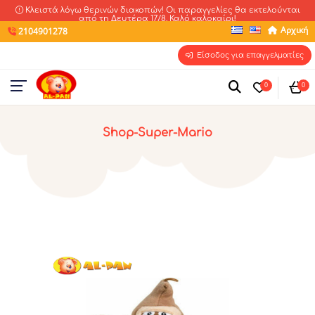
Κλειστά λόγω θερινών διακοπών! Οι παραγγελίες θα εκτελούνται
από τη Δευτέρα 17/8. Καλό καλοκαίρι!
Αρχική
2104901278
Είσοδος για επαγγελματίες
0
0
Shop-Super-Mario