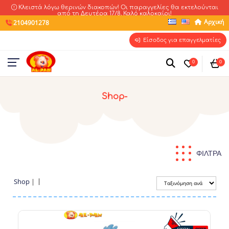
Κλειστά λόγω θερινών διακοπών! Οι παραγγελίες θα εκτελούνται
από τη Δευτέρα 17/8. Καλό καλοκαίρι!
Αρχική
2104901278
Είσοδος για επαγγελματίες
0
0
Shop-
ΦΙΛΤΡΑ
Shop
|