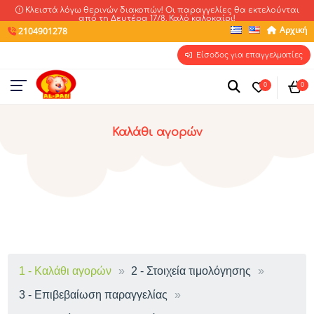
Κλειστά λόγω θερινών διακοπών! Οι παραγγελίες θα εκτελούνται
από τη Δευτέρα 17/8. Καλό καλοκαίρι!
Αρχική
2104901278
Είσοδος για επαγγελματίες
0
0
Καλάθι αγορών
Καλάθι αγορών
Στοιχεία τιμολόγησης
Επιβεβαίωση παραγγελίας