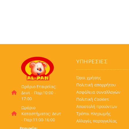
ΥΠΗΡΕΣΊΕΣ
Όροι χρήσης
Πολιτική απορρήτου
Ωράριο Εταιρείας:
Ασφάλεια συναλλαγών
Δευτ - Παρ:10:00 -
17:00
Πολιτική Cookies
Αποστολή προϊόντων
Ωράριο
Τρόποι πληρωμής
Καταστήματος: Δευτ
- Παρ:11:00-16:00
Αλλαγές παραγγελίας
Εταιρεία: